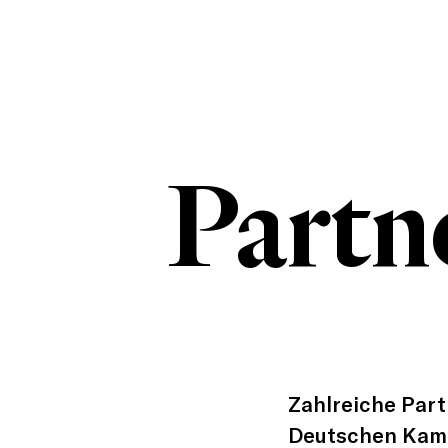
Skip
to
main
content
Partn
Zahlreiche Part
Deutschen Kamm