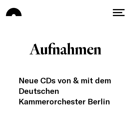
Skip
Menu
to
main
content
Aufnahmen
Neue CDs von & mit dem
Deutschen
Kammerorchester Berlin