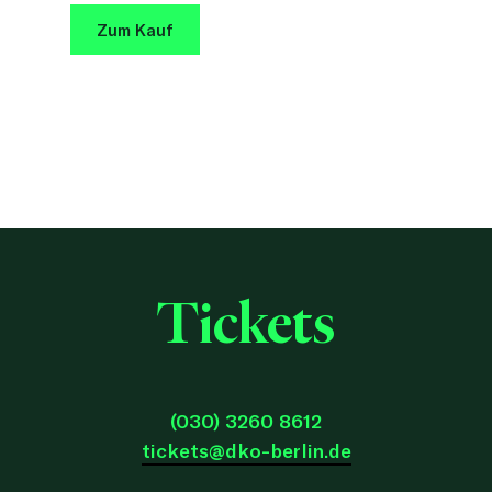
Zum Kauf
Tickets
(030) 3260 8612
tickets@dko-berlin.de